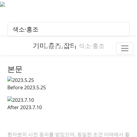
색소·홍조
기미,홍조,잡티
색소·홍조
add_ic_call
본문
Before
2023.5.25
After
2023.7.10
환자분의 사전 동의를 받았으며, 동일한 조건 아래에서 촬