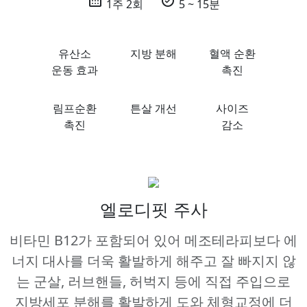
calendar_month
alarm_on
1주 2회
5 ~ 15분
유산소
지방 분해
혈액 순환
운동 효과
촉진
림프순환
튼살 개선
사이즈
촉진
감소
엘로디핏 주사
비타민 B12가 포함되어 있어 메조테라피보다 에
너지 대사를 더욱 활발하게 해주고 잘 빠지지 않
는 군살, 러브핸들, 허벅지 등에 직접 주입으로
지방세포 분해를 활발하게 도와 체형교정에 더