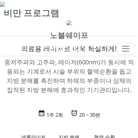
더 아름다운 내일, 엘로디
비만 프로그램
노블쉐이프
의료용 레이저로 더욱 확실하게!
add_ic_call
중저주파와 고주파, 레이저(600nm)가 동시에 적
용되는 기계로서 시술 부위의 혈액순환을 돕고
지방 분해를 촉진하며 하체의 부종이나 상체의
집적된 지방 분해에 효과적인 기기관리입니다.
calendar_month
alarm_on
1주 2회
20 ~ 30분
셀룰라이트
지방 분해
혈액 순환