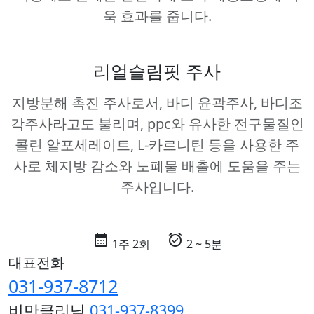
욱 효과를 줍니다.
리얼슬림핏 주사
지방분해 촉진 주사로서, 바디 윤곽주사, 바디조
각주사라고도 불리며, ppc와 유사한 전구물질인
콜린 알포세레이트, L-카르니틴 등을 사용한 주
사로 체지방 감소와 노폐물 배출에 도움을 주는
주사입니다.
calendar_month
alarm_on
1주 2회
2 ~ 5분
대표전화
031-937-8712
비만클리닉
031-937-8399